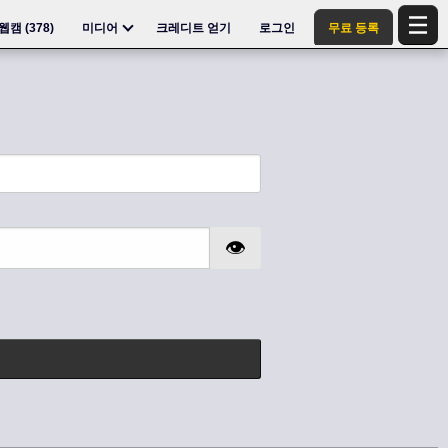
웹캠 (
378
)
미디어
크레디트 얻기
로그인
무료 등록