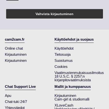
Vahvista kirjautuminen
cam2cam.fr
Käyttöehdot ja suojaus
Online chat
Käyttöehdot
Kirjautuminen
Tietosuoja
Kirjautuminen
Suostumus
Cookies
Vaatimustenmukaisuusilmoitus
18 U.S.C. § 2257:n
kirjanpitovaatimuksista
Chat Support Live
Mallit ja kumppanuus
Apu
Kirjautuminen
Cam-girl & studiomalli
Chat-tuki 24/7
XLoveCash
Yhteystiedot
Verkkosivujen ylläpitäjät /