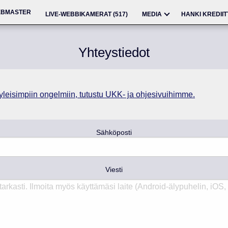
BMASTER
LIVE-WEBBIKAMERAT (
517
)
MEDIA
HANKI KREDII
Yhteystiedot
 yleisimpiin ongelmiin, tutustu UKK- ja ohjesivuihimme.
Sähköposti
Viesti