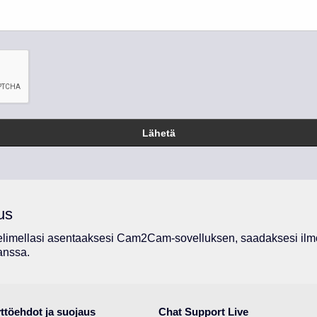
Lähetä
us
imellasi asentaaksesi Cam2Cam-sovelluksen, saadaksesi ilmo
kanssa.
ttöehdot ja suojaus
Chat Support Live