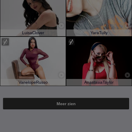
LuisaClover
YaraTully
VanelopeRusso
AnastasiaTaylor
Meer zien