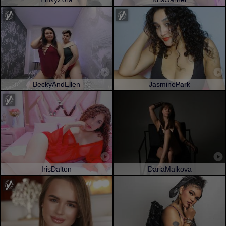
BeckyAndEllen
JasminePark
IrisDalton
DariaMalkova