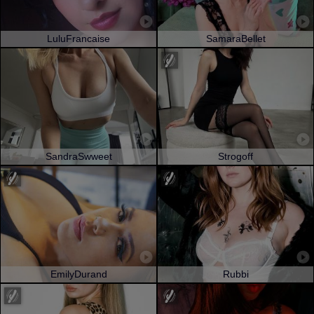
LuluFrancaise
SamaraBellet
SandraSwweet
Strogoff
EmilyDurand
Rubbi