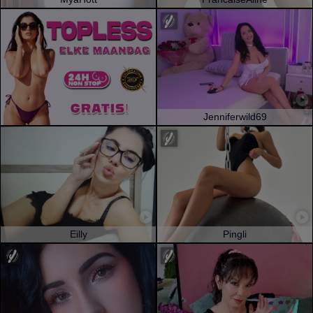
Jenniferwild69
Eilly
Pingli