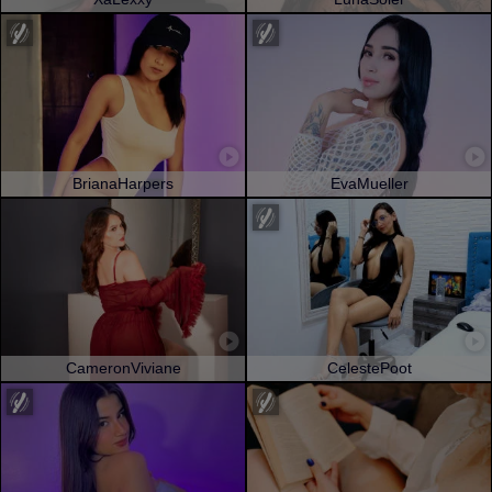
BrianaHarpers
EvaMueller
CameronViviane
CelestePoot