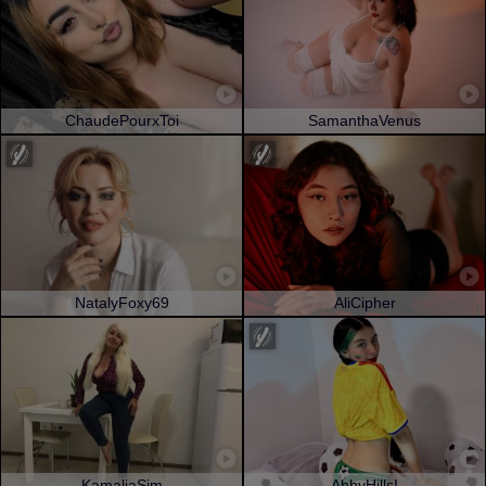
ChaudePourxToi
SamanthaVenus
NatalyFoxy69
AliCipher
KamaliaSim
AbbyHillsI