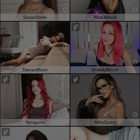
SusanSmite
AliceJelanni
DianaxMoon
BrandyBloom
Yorogumo
AshyQuinn