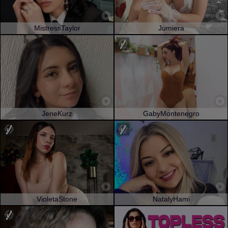
MistressTaylor
Jumiera
JeneKurz
GabyMontenegro
VioletaStone
NatalyHami