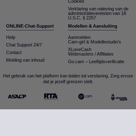
Cookies
Verklaring van naleving van de
administratievereisten van 18
U.S.C. § 2257
ONLINE-Chat-Support
Modellen & Aansluiting
Help
Aanmelden
Cam-girl & Modellestudio’s
Chat Support 24/7
XLoveCash
Contact
Webmasters / Affiliates
Melding van inhoud
Go.cam – Leeftijdsverificatie
Het gebruik van het platform kan leiden tot verslaving. Zorg ervoor
dat je jezelf grenzen stelt.
Concept & Realisatie General Platform services
/ E-Wallet services
© 2026
cam2cam.fr