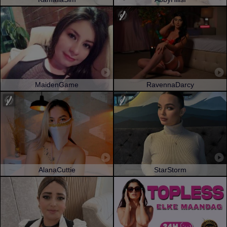
MaidenGame
RavennaDarcy
AlanaCuttie
StarStorm