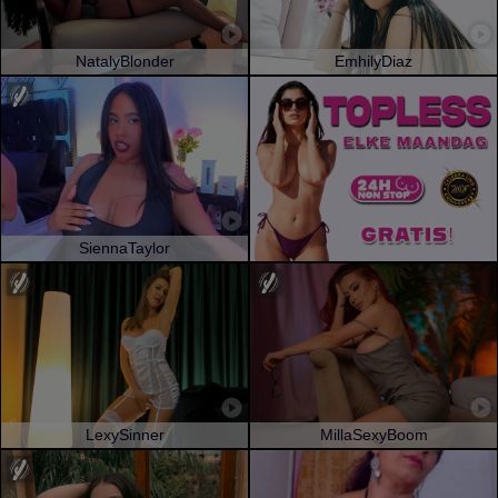
NatalyBlonder
EmhilyDiaz
SiennaTaylor
LexySinner
MillaSexyBoom