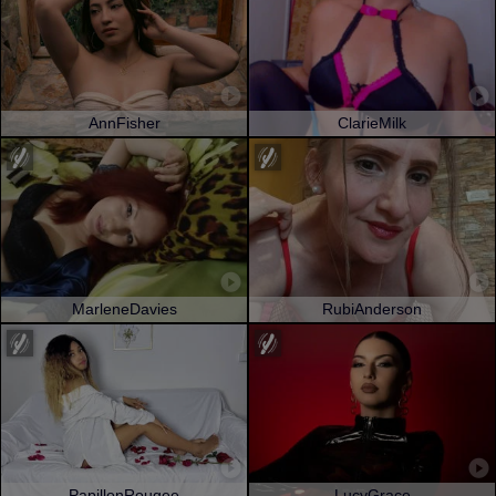
AnnFisher
ClarieMilk
MarleneDavies
RubiAnderson
PapillonRougee
LucyGrace