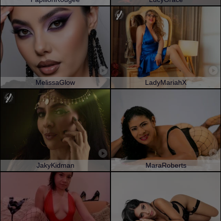
MelissaGlow
LadyMariahX
JakyKidman
MaraRoberts