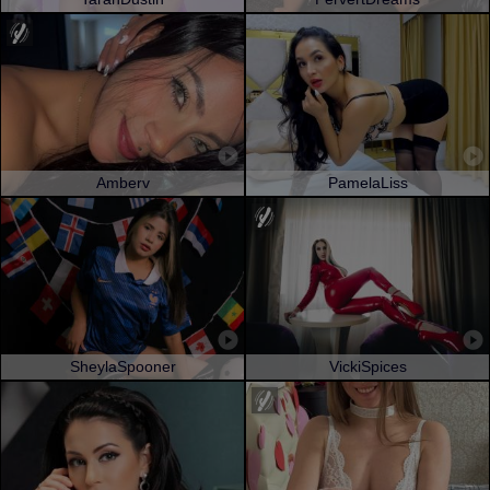
Amberv
PamelaLiss
SheylaSpooner
VickiSpices