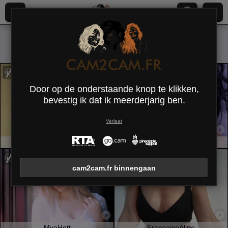
Alles (
606
)
Geschoren
×
Door op de onderstaande knop te klikken,
bevestig ik dat ik meerderjarig ben.
Verlaat
AngryGirl69
CassandraMichelli
cam2cam.fr binnengaan
MyaHott
FrancaiseAline