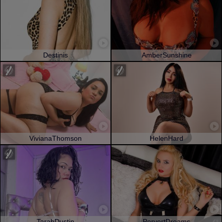
Destinis
AmberSunshine
VivianaThomson
HelenHard
TarahDustin
PervertDreams