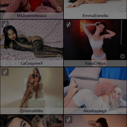
MsJustineBeaux
EmmaEstreilla
LaCoquineX
KaraCriegs
CristinaWillis
AliceKayleigh