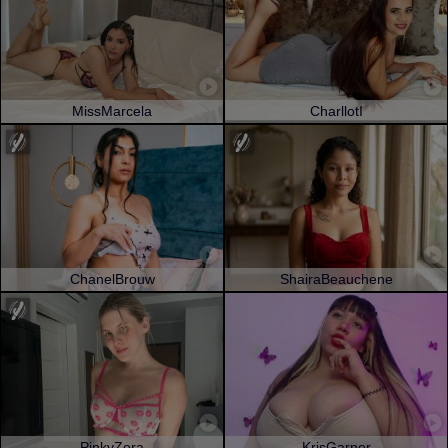
MissMarcela
CharllotI
ChanelBrouw
ShairaBeauchene
PinkyZora
KrisGarner