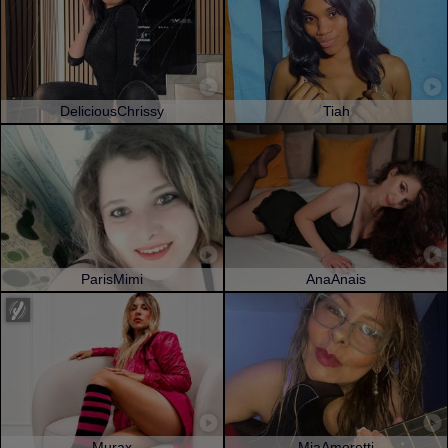
DeliciousChrissy
Tiah
ParisMimi
AnaAnais
Murax
MiaAmoretti