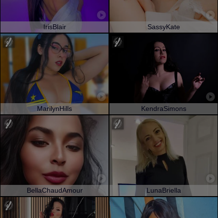
IrisBlair
SassyKate
MarilynHills
KendraSimons
BellaChaudAmour
LunaBriella