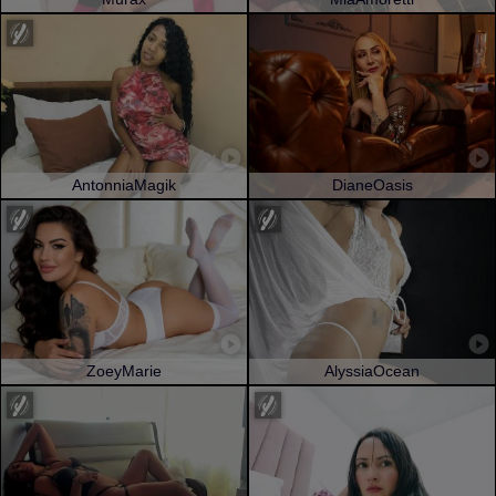
AntonniaMagik
DianeOasis
ZoeyMarie
AlyssiaOcean