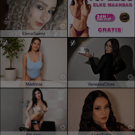
ElenaSaenz
Madrinia
VanessaClose
XaLexxy
LunaSoler