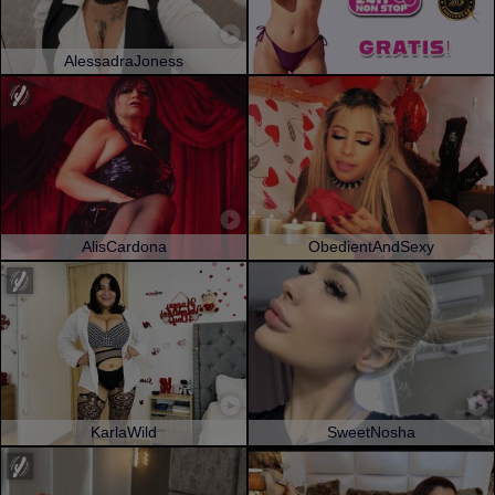
AlessadraJoness
AlisCardona
ObedientAndSexy
KarlaWild
SweetNosha