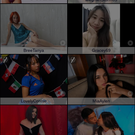
BreeTanya
Gracey69
LovelyConnie
MiaAylen