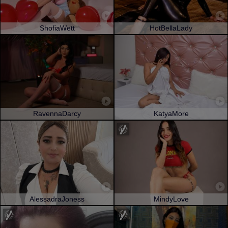
ShofiaWett
HotBellaLady
RavennaDarcy
KatyaMore
AlessadraJoness
MindyLove