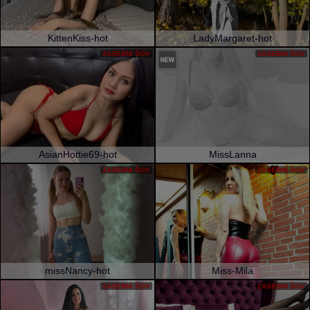
KittenKiss-hot
LadyMargaret-hot
ZASEBNI ŠOV
ZASEBNI ŠOV
AsianHottie69-hot
MissLanna
ZASEBNI ŠOV
ZASEBNI ŠOV
missNancy-hot
Miss-Mila
ZASEBNI ŠOV
ZASEBNI ŠOV