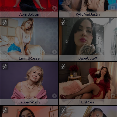
AbriilBeltran
KylieAndJustin
EmmyRosse
BabeCuteX
LaurenWishy
ElyRoss