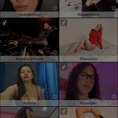
StellaBeckker
NatalieHarris
KatalinaJohnson
MilanaSun
AsSofia
MyaaTyler