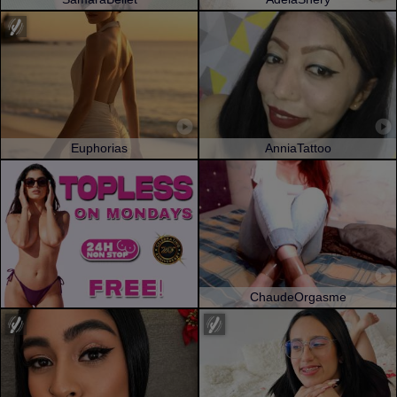
Euphorias
AnniaTattoo
ChaudeOrgasme