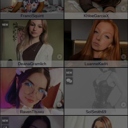
FranciSquirtt
KhloeGarciaX
DeanaGramlich
LuanneKadri
RavenThuwu
SolSmith69