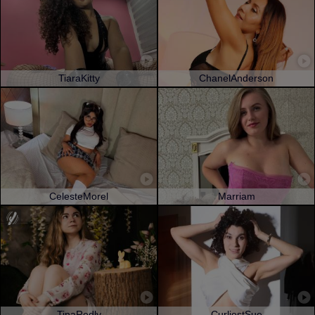
TiaraKitty
ChanelAnderson
CelesteMorel
Marriam
TinaRedly
CurliestSue