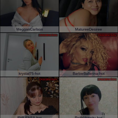
MegganCarlson
MatureeDesiree
ZASEBNI ŠOV
ZASEBNI ŠOV
krystal75-hot
BarbieBallerina-hot
ZASEBNI ŠOV
ZASEBNI ŠOV
EVILENSA-hot
ReifeVennity-hot