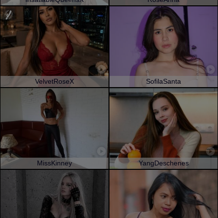
VelvetRoseX
SofilaSanta
MissKinney
YangDeschenes