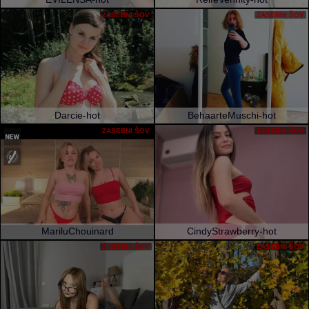
ZASEBNI ŠOV
ZASEBNI ŠOV
Darcie-hot
BehaarteMuschi-hot
ZASEBNI ŠOV
ZASEBNI ŠOV
MariluChouinard
CindyStrawberry-hot
ZASEBNI ŠOV
ZASEBNI ŠOV