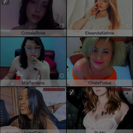
CristaleRose
ElwandaKiehne
ZASEBNI ŠOV
MiaSantana
ChatePoilue
ZASEBNI ŠOV
ZASEBNI ŠOV
LunaCuty
Rubbi