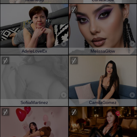
AdeleLoveEx
MelissaGlow
SofiiaMartinez
CamilaGomez