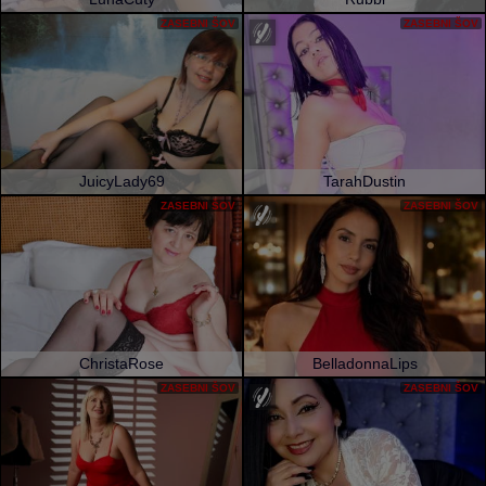
ZASEBNI ŠOV
ZASEBNI ŠOV
JuicyLady69
TarahDustin
ZASEBNI ŠOV
ZASEBNI ŠOV
ChristaRose
BelladonnaLips
ZASEBNI ŠOV
ZASEBNI ŠOV