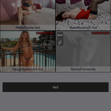
ReifeGretta-hot
KateMoore25-hot
ZASEBNI ŠOV
ZASEBNI ŠOV
NaughtywhoreX-hot
NomaFormento
Več