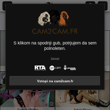
Vsi (
389
)
Srednje prsi
×
S klikom na spodnji gub, potrjujem da sem
polnoleten.
Zapusti
OneSpecialCerise
Pingli
Vstopi na cam2cam.fr
SamaraBellet
AdelaShery