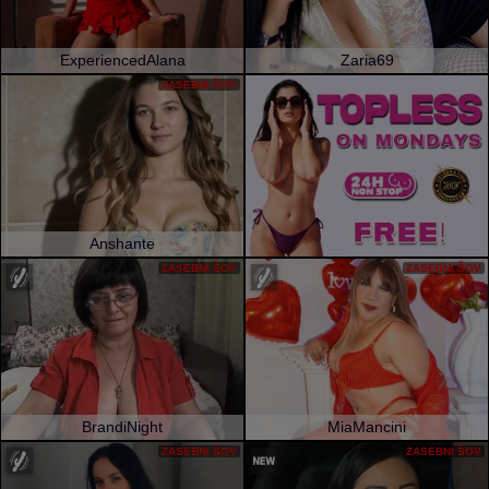
ExperiencedAlana
Zaria69
ZASEBNI ŠOV
Anshante
ZASEBNI ŠOV
ZASEBNI ŠOV
BrandiNight
MiaMancini
ZASEBNI ŠOV
ZASEBNI ŠOV