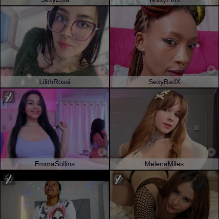
LilithRossi
SexyBadX
EmmaSollins
MelenaMiles