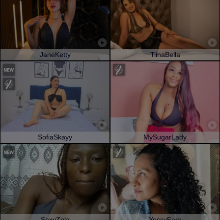
JaneKetty
TiinaBella
SofiaSkayy
MySugarLady
SexyZola
YessyForx