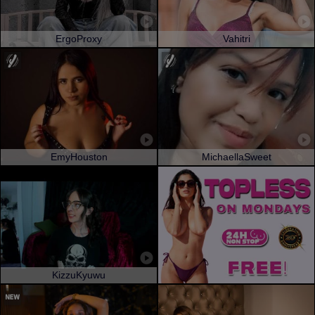
ErgoProxy
Vahitri
EmyHouston
MichaellaSweet
KizzuKyuwu