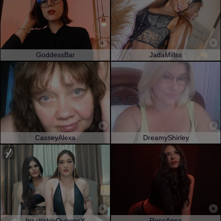
GoddessBar
JadaMillss
CasseyAlexa
DreamyShirley
InsatiableQueensX
RoseAnna