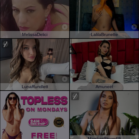
MelissaDelici
LalilaBrunette
LunaRundlett
Amuneet
MeghanStorm69